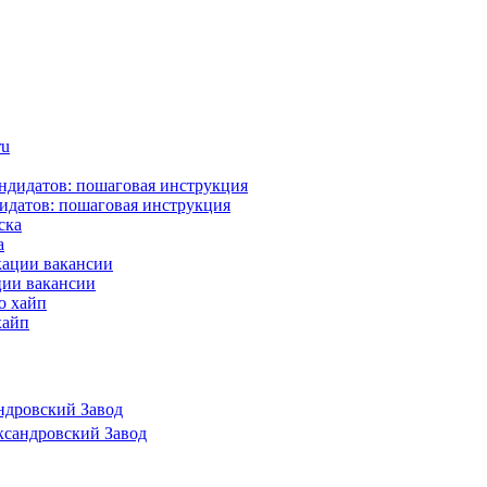
идатов: пошаговая инструкция
а
ции вакансии
хайп
ндровский Завод
ксандровский Завод