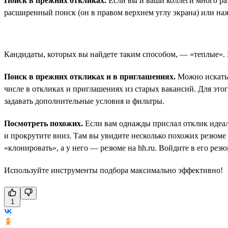
Поиск в прежних откликах.
Если вы и ваши коллеги много раз
расширенный поиск (он в правом верхнем углу экрана) или на
Кандидаты, которых вы найдете таким способом, — «теплые». 
Поиск в прежних откликах и в приглашениях.
Можно искать 
числе в откликах и приглашениях из старых вакансий. Для эт
задавать дополнительные условия и фильтры.
Посмотреть похожих.
Если вам однажды прислал отклик идеаль
и прокрутите вниз. Там вы увидите несколько похожих резюме и
«клонировать», а у него — резюме на hh.ru. Войдите в его ре
Используйте инструменты подбора максимально эффективно!
1