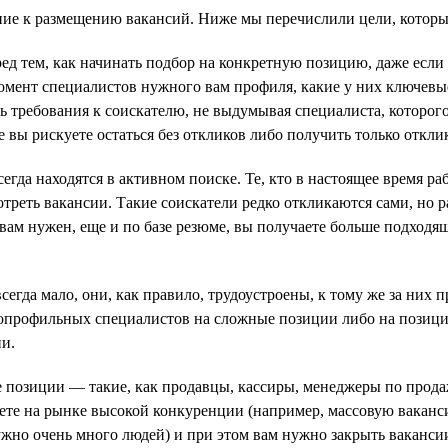
нение к размещению вакансий. Ниже мы перечислили цели, которы
ед тем, как начинать подбор на конкретную позицию, даже если
момент специалистов нужного вам профиля, какие у них ключевы
 требования к соискателю, не выдумывая специалиста, которого 
 вы рискуете остаться без откликов либо получить только откли
да находятся в активном поиске. Те, кто в настоящее время раб
отреть вакансии. Такие соискатели редко откликаются сами, но
 вам нужен, еще и по базе резюме, вы получаете больше подход
егда мало, они, как правило, трудоустроены, к тому же за них 
копрофильных специалистов на сложные позиции либо на позици
ии.
е позиции — такие, как продавцы, кассиры, менеджеры по прод
ете на рынке высокой конкуренции (например, массовую ваканси
ужно очень много людей) и при этом вам нужно закрыть вакансии