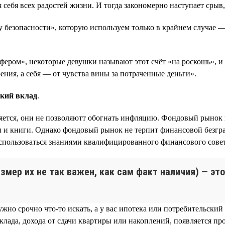
себя всех радостей жизни. И тогда закономерно наступает срыв,
безопасности», которую используем только в крайнем случае — 
ером», некоторые девушки называют этот счёт «на роскошь», и к
ения, а себя — от чувства вины за потраченные деньги».
кий вклад
.
еняется, они не позволяютт обогнать инфляцию. Фондовый рынок 
ы и книги. Однако фондовый рынок не терпит финансовой безгр
воспользоваться знаниями квалифицированного финансового сове
азмер их не так важен, как сам факт наличия) — э
ужно срочно что-то искать, а у вас ипотека или потребительски
клада, дохода от сдачи квартиры или накоплений, появляется пр