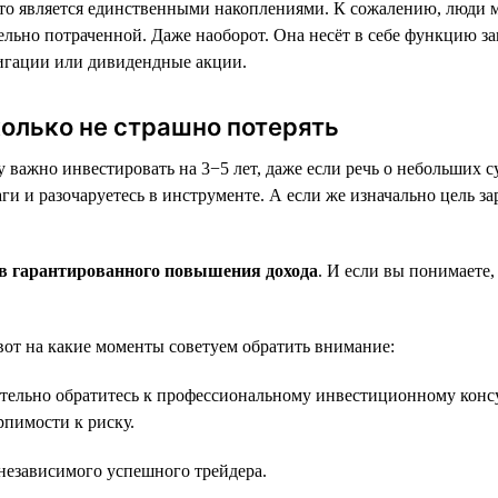
 то является единственными накоплениями. К сожалению, люди м
ельно потраченной. Даже наоборот. Она несёт в себе функцию 
игации или дивидендные акции.
колько не страшно потерять
важно инвестировать на 3−5 лет, даже если речь о небольших су
и и разочаруетесь в инструменте. А если же изначально цель за
ов гарантированного повышения дохода
. И если вы понимаете,
вот на какие моменты советуем обратить внимание:
язательно обратитесь к профессиональному инвестиционному кон
рпимости к риску.
 независимого успешного трейдера.