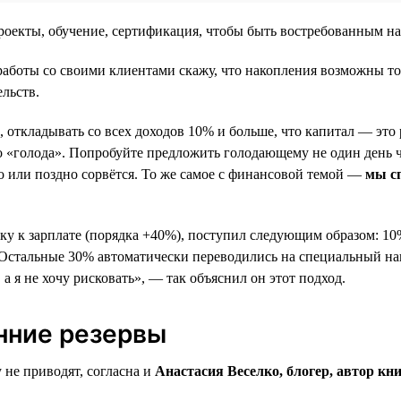
 проекты, обучение, сертификация, чтобы быть востребованным н
аботы со своими клиентами скажу, что накопления возможны то
льств.
 откладывать со всех доходов 10% и больше, что капитал — это р
 «голода». Попробуйте предложить голодающему не один день чел
 или поздно сорвётся. То же самое с финансовой темой —
мы сп
 к зарплате (порядка +40%), поступил следующим образом: 10%
. Остальные 30% автоматически переводились на специальный на
а я не хочу рисковать», — так объяснил он этот подход.
нние резервы
 не приводят, согласна и
Анастасия Веселко, блогер, автор кн