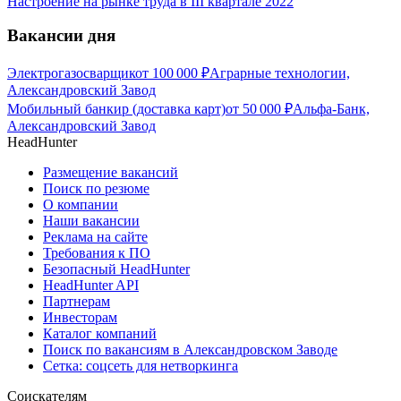
Настроение на рынке труда в III квартале 2022
Вакансии дня
Электрогазосварщик
от
100 000
₽
Аграрные технологии,
Александровский Завод
Мобильный банкир (доставка карт)
от
50 000
₽
Альфа-Банк,
Александровский Завод
HeadHunter
Размещение вакансий
Поиск по резюме
О компании
Наши вакансии
Реклама на сайте
Требования к ПО
Безопасный HeadHunter
HeadHunter API
Партнерам
Инвесторам
Каталог компаний
Поиск по вакансиям в Александровском Заводе
Сетка: соцсеть для нетворкинга
Соискателям