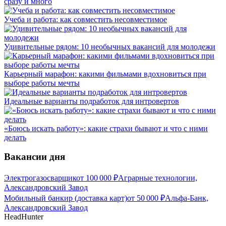
сразу и много
Учеба и работа: как совместить несовместимое
Удивительные рядом: 10 необычных вакансий для молодежи
Карьерный марафон: какими фильмами вдохновиться при
выборе работы мечты
Идеальные варианты подработок для интровертов
«Боюсь искать работу»: какие страхи бывают и что с ними
делать
Вакансии дня
Электрогазосварщик
от
100 000
₽
Аграрные технологии,
Александровский Завод
Мобильный банкир (доставка карт)
от
50 000
₽
Альфа-Банк,
Александровский Завод
HeadHunter