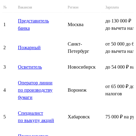
№
Вакансия
Регион
Зарплата
Представитель
до 130 000 ₽
1
Москва
банка
до вычета нал
Санкт-
от 50 000 до 6
2
Пожарный
Петербург
до вычета нал
3
Осветитель
Новосибирск
до 54 000 ₽ на
Оператор линии
от 65 000 ₽ до
4
по производству
Воронеж
налогов
бумаги
Специалист
5
Хабаровск
75 000 ₽ на ру
по выкупу акций