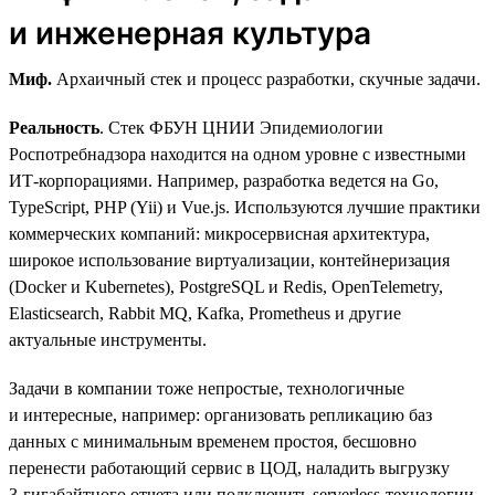
и инженерная культура
Миф.
Архаичный стек и процесс разработки, скучные задачи.
Реальность
. Стек ФБУН ЦНИИ Эпидемиологии
Роспотребнадзора находится на одном уровне с известными
ИТ-корпорациями. Например, разработка ведется на Go,
TypeScript, PHP (Yii) и Vue.js. Используются лучшие практики
коммерческих компаний: микросервисная архитектура,
широкое использование виртуализации, контейнеризация
(Docker и Kubernetes), PostgreSQL и Redis, OpenTelemetry,
Elasticsearch, Rabbit MQ, Kafka, Prometheus и другие
актуальные инструменты.
Задачи в компании тоже непростые, технологичные
и интересные, например: организовать репликацию баз
данных с минимальным временем простоя, бесшовно
перенести работающий сервис в ЦОД, наладить выгрузку
3‑гигабайтного отчета или подключить serverless-технологии.