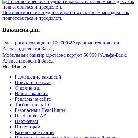
Психологические трудности работы вахтовым методом: как
подготовиться и преодолеть
Вакансии дня
Электрогазосварщик
от
100 000
₽
Аграрные технологии,
Александровский Завод
Мобильный банкир (доставка карт)
от
50 000
₽
Альфа-Банк,
Александровский Завод
HeadHunter
Размещение вакансий
Поиск по резюме
О компании
Наши вакансии
Реклама на сайте
Требования к ПО
Безопасный HeadHunter
HeadHunter API
Партнерам
Инвесторам
Каталог компаний
Поиск по вакансиям в Александровском Заводе