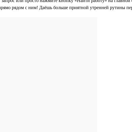
 запрос или просто нажмите кнопку «Найти работу» на главной с
прямо рядом с ним! Даёшь больше приятной утренней рутины пе