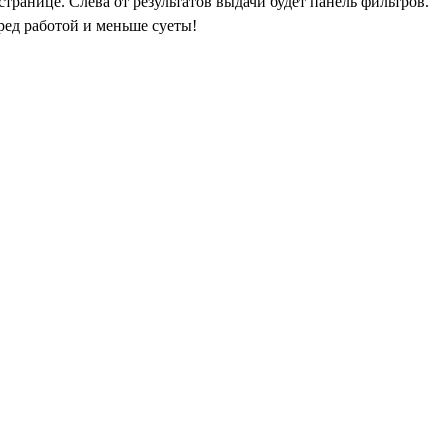
транице. Слева от результатов выдачи будет панель фильтров.
ред работой и меньше суеты!