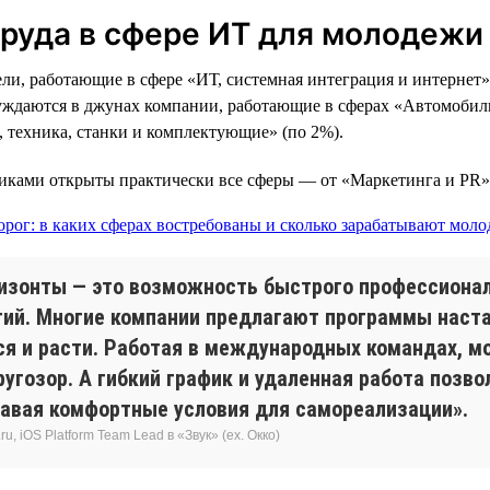
труда в сфере ИТ для молодежи
и, работающие в сфере «ИТ, системная интеграция и интернет»
нуждаются в джунах компании, работающие в сферах «Автомобил
 техника, станки и комплектующие» (по 2%).
никами открыты практически все сферы — от «Маркетинга и PR»
изонты — это возможность быстрого профессионал
огий. Многие компании предлагают программы нас
я и расти. Работая в международных командах, м
ругозор. А гибкий график и удаленная работа поз
авая комфортные условия для самореализации».
, iOS Platform Team Lead в «Звук» (ex. Окко)