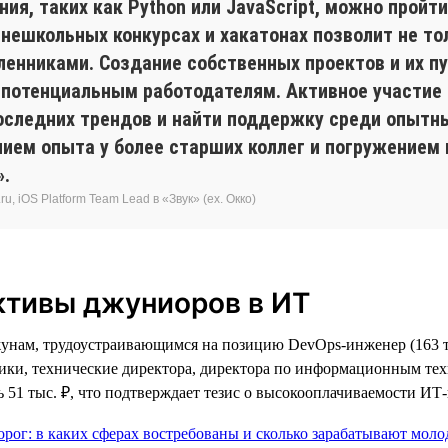
я, таких как Python или JavaScript, можно пройти
 внешкольных конкурсах и хакатонах позволит не т
енниками. Создание собственных проектов и их пу
 потенциальным работодателям. Активное участие
оследних трендов и найти поддержку среди опытны
нием опыта у более старших коллег и погружением
».
, iOS Platform Team Lead в «Звук» (ex. Окко)
ктивы джуниоров в ИТ
унам, трудоустраивающимся на позицию DevOps-инженер (163 т
тики, технические директора, директора по информационным тех
 51 тыс. ₽, что подтверждает тезис о высокооплачиваемости ИТ