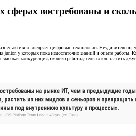
их сферах востребованы и ско
бизнес активно внедряет цифровые технологии. Неудивительно, 
я junior, у которых пока недостаточно знаний и опыта работы.
я высокая конкуренция, сколько работодатель готов платить джун
остребованы на рынке ИТ, чем в предыдущие годы
я, растить из них мидлов и сеньоров и превращать
нных под внутреннюю культуру и процессы».
, iOS Platform Team Lead в «Звук» (ex. Окко)