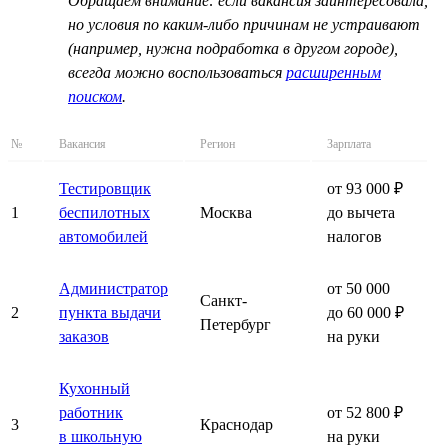
Обращаем внимание: если вакансия заинтересовала,
но условия по каким-либо причинам не устраивают
(например, нужна подработка в другом городе),
всегда можно воспользоваться
расширенным
поиском
.
№
Вакансия
Регион
Зарплата
Тестировщик
от 93 000 ₽
1
беспилотных
Москва
до вычета
автомобилей
налогов
Администратор
от 50 000
Санкт-
2
пункта выдачи
до 60 000 ₽
Петербург
заказов
на руки
Кухонный
работник
от 52 800 ₽
3
Краснодар
в школьную
на руки