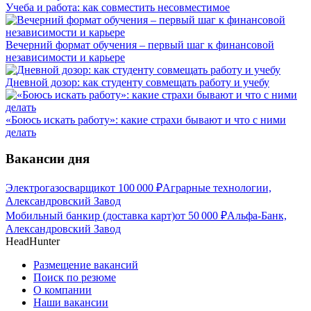
Учеба и работа: как совместить несовместимое
Вечерний формат обучения – первый шаг к финансовой
независимости и карьере
Дневной дозор: как студенту совмещать работу и учебу
«Боюсь искать работу»: какие страхи бывают и что с ними
делать
Вакансии дня
Электрогазосварщик
от
100 000
₽
Аграрные технологии,
Александровский Завод
Мобильный банкир (доставка карт)
от
50 000
₽
Альфа-Банк,
Александровский Завод
HeadHunter
Размещение вакансий
Поиск по резюме
О компании
Наши вакансии