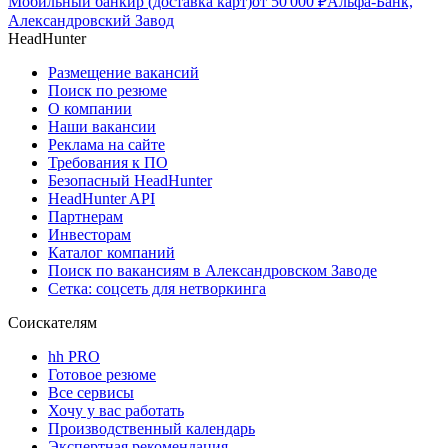
Мобильный банкир (доставка карт)
от
50 000
₽
Альфа-Банк,
Александровский Завод
HeadHunter
Размещение вакансий
Поиск по резюме
О компании
Наши вакансии
Реклама на сайте
Требования к ПО
Безопасный HeadHunter
HeadHunter API
Партнерам
Инвесторам
Каталог компаний
Поиск по вакансиям в Александровском Заводе
Сетка: соцсеть для нетворкинга
Соискателям
hh PRO
Готовое резюме
Все сервисы
Хочу у вас работать
Производственный календарь
Экспертная рекомендация