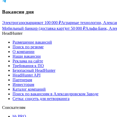
Вакансии дня
Электрогазосварщик
от
100 000
₽
Аграрные технологии, Алекса
Мобильный банкир (доставка карт)
от
50 000
₽
Альфа-Банк, Але
HeadHunter
Размещение вакансий
Поиск по резюме
О компании
Наши вакансии
Реклама на сайте
Требования к ПО
Безопасный HeadHunter
HeadHunter API
Партнерам
Инвесторам
Каталог компаний
Поиск по вакансиям в Александровском Заводе
Сетка: соцсеть для нетворкинга
Соискателям
hh PRO