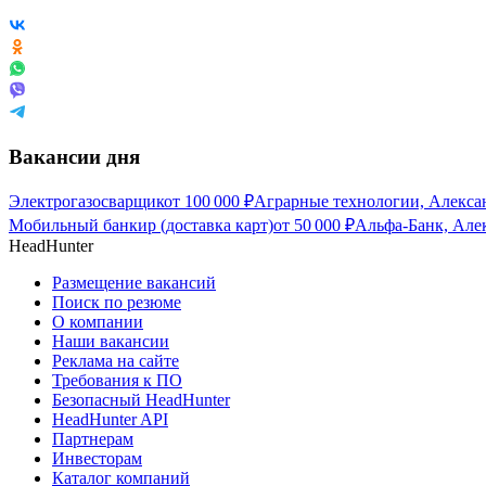
Вакансии дня
Электрогазосварщик
от
100 000
₽
Аграрные технологии, Алекса
Мобильный банкир (доставка карт)
от
50 000
₽
Альфа-Банк, Але
HeadHunter
Размещение вакансий
Поиск по резюме
О компании
Наши вакансии
Реклама на сайте
Требования к ПО
Безопасный HeadHunter
HeadHunter API
Партнерам
Инвесторам
Каталог компаний