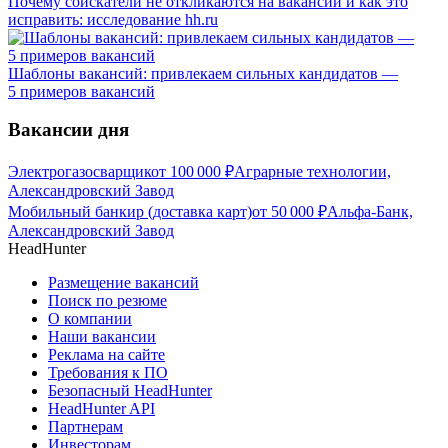
Почему соискатели не откликаются на вакансии и как это
исправить: исследование hh.ru
Шаблоны вакансий: привлекаем сильных кандидатов —
5 примеров вакансий
Вакансии дня
Электрогазосварщик
от
100 000
₽
Аграрные технологии,
Александровский Завод
Мобильный банкир (доставка карт)
от
50 000
₽
Альфа-Банк,
Александровский Завод
HeadHunter
Размещение вакансий
Поиск по резюме
О компании
Наши вакансии
Реклама на сайте
Требования к ПО
Безопасный HeadHunter
HeadHunter API
Партнерам
Инвесторам