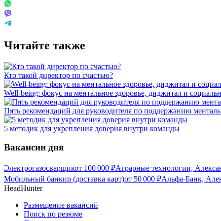
Читайте также
Кто такой директор по счастью?
Well-being: фокус на ментальное здоровье, диджитал и социаль
Пять рекомендаций для руководителя по поддержанию менталь
5 методик для укрепления доверия внутри команды
Вакансии дня
Электрогазосварщик
от
100 000
₽
Аграрные технологии, Алекса
Мобильный банкир (доставка карт)
от
50 000
₽
Альфа-Банк, Але
HeadHunter
Размещение вакансий
Поиск по резюме