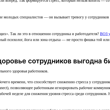
ушли вперёд. Так формируется стресс, который нельзя копить — с
е молодых специалистов — он вызывает тревогу у сотрудников ст
их». Так ли это в отношении сотрудника и работодателя?
ВОЗ у
ивный психолог, йога или зона отдыха — не просто фишка той и
доровье сотрудников выгодна б
льного здоровья работников.
бочего времени, что способствует снижению стресса у сотрудник
onnect), позволяющее работникам игнорировать рабочие коммуник
бочей неделе для снижения уровня стресса среди сотрудников.