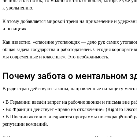
не попасть в поток, то можно отстать от коллег, которые уже 
к увольнению.
К этому добавляется мировой тренд на привлечение и удержани
и позициях.
Как известно, «спасение утопающих — дело рук самих утопающ
общая задача государства и работодателей. Сегодня корпорат
мы современные и классные». Это необходимость.
Почему забота о ментальном з
В ряде стран действуют законы, направленные на защиту мента
• В Германии введён запрет на рабочие звонки и письма вне ра
• Во Франции действует «право на отключение» (Right to Disc
• В Швеции активно внедряются программы по сокращённой ра
репутации компаний.