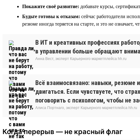
Покажите своё развитие:
добавьте курсы, сертифика
Будьте готовы к отказам:
сейчас работодатели испол
резюме иногда теряется на старте, и это не означает, ч
В ИТ и креативных профессиях работо
в управлении больше обращают вниман
Анна Вест, эксперт Карьерного маркетплейса hh.ru
Всё взаимосвязано: навыки, резюме и
двигаться. Если чувствуете, что стра
поговорить с психологом, чтобы не за
Алиса Портнаго, эксперт Карьерного маркетплейса hh.ru
Когда перерыв — не красный флаг