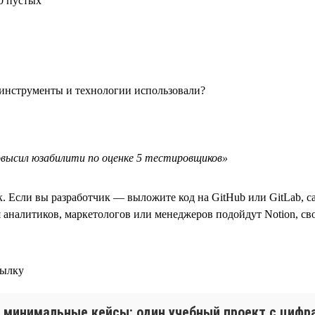
0 пустых
 инструменты и технологии использовали?
высил юзабилити по оценке 5 тестировщиков»
к. Если вы разработчик — выложите код на GitHub или GitLab, 
я аналитиков, маркетологов или менеджеров подойдут Notion, св
сылку
 минимальные кейсы: один учебный проект с цифра