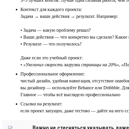
3–5 лучших кейсов. Лучше одна сильная работа, чем 1
Контекст для каждого проекта:
Задача → ваши действия → результат. Например:
• Задача — какую проблему решал?
• Ваши действия — что конкретно вы сделали? Какие
• Результат — что получилось?
Даже если это учебный проект:
•
«Увеличил скорость загрузки страницы на 20%»
,
«По
Профессиональное оформление:
чистый дизайн, удобная навигация, отсутствие ошибо
вы дизайнер — используйте Behance или Dribbble. Дл
Главное — чтобы всё выглядело профессионально
Ссылки на результат:
если проект запущен, даже тестово — дайте на него с
Важно не стесняться указывать даже