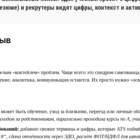
зюме) и рекрутеры видят цифры, контекст и акти
рыв
елым «коктейлем» проблем. Чаще всего это синдром самозванца,
ие, аналитика, коммуникация остаются. Их просто нужно «освеж
может быть обучение, уход за близкими, переезд или личные об
 уходом за родственником, параллельно проходила курсы по A, уч
бований:
добавьте свежие термины и цифры, которые ATS поймёт
я 8“, сдача отчётности через ЭДО, расчёт ФОТ/НДФЛ для шт