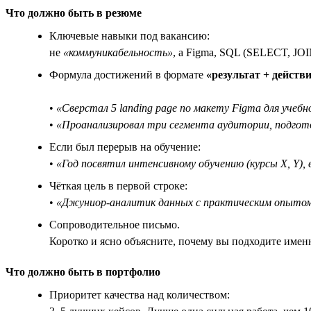
Что должно быть в резюме
Ключевые навыки под вакансию:
не
«коммуникабельность»
, а Figma, SQL (SELECT, JOIN
Формула достижений в формате
«результат + действи
•
«Сверстал 5 landing page по макету Figma для учебн
•
«Проанализировал три сегмента аудитории, подгото
Если был перерыв на обучение:
•
«Год посвятил интенсивному обучению (курсы X, Y),
Чёткая цель в первой строке:
•
«Джуниор-аналитик данных с практическим опытом S
Сопроводительное письмо.
Коротко и ясно объясните, почему вы подходите имен
Что должно быть в портфолио
Приоритет качества над количеством: