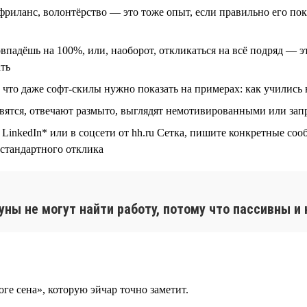
риланс, волонтёрство — это тоже опыт, если правильно его показ
падёшь на 100%, или, наоборот, откликаться на всё подряд — э
ать
то даже софт-скилы нужно показать на примерах: как учились 
овятся, отвечают размыто, выглядят немотивированными или за
inkedIn* или в соцсети от hh.ru Сетка, пишите конкретные сооб
 стандартного отклика
ны не могут найти работу, потому что пассивны и
ге сена», которую эйчар точно заметит.