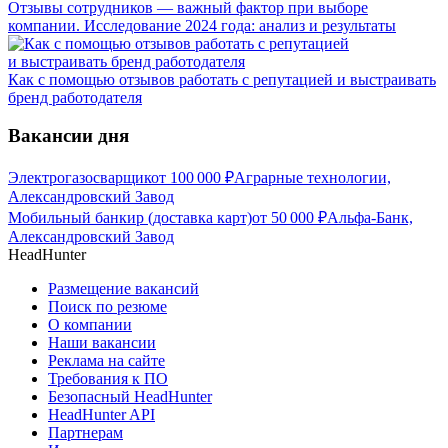
Отзывы сотрудников — важный фактор при выборе
компании. Исследование 2024 года: анализ и результаты
Как с помощью отзывов работать с репутацией и выстраивать
бренд работодателя
Вакансии дня
Электрогазосварщик
от
100 000
₽
Аграрные технологии,
Александровский Завод
Мобильный банкир (доставка карт)
от
50 000
₽
Альфа-Банк,
Александровский Завод
HeadHunter
Размещение вакансий
Поиск по резюме
О компании
Наши вакансии
Реклама на сайте
Требования к ПО
Безопасный HeadHunter
HeadHunter API
Партнерам