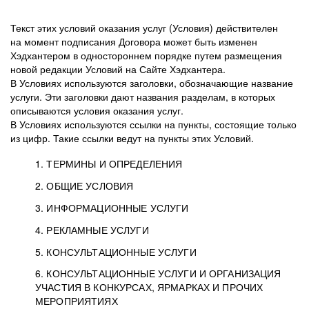
Текст этих условий оказания услуг (Условия) действителен
на момент подписания Договора может быть изменен
Хэдхантером в одностороннем порядке путем размещения
новой редакции Условий на Сайте Хэдхантера.
В Условиях используются заголовки, обозначающие название
услуги. Эти заголовки дают названия разделам, в которых
описываются условия оказания услуг.
В Условиях используются ссылки на пункты, состоящие только
из цифр. Такие ссылки ведут на пункты этих Условий.
1. ТЕРМИНЫ И ОПРЕДЕЛЕНИЯ
2. ОБЩИЕ УСЛОВИЯ
3. ИНФОРМАЦИОННЫЕ УСЛУГИ
1.1. Хэдхантер, или
Хэдхантер, ООО
4. РЕКЛАМНЫЕ УСЛУГИ
HeadHunter, или
«Хэдхантер», ИНН
2.1. Типы и статусы регистрации
5. КОНСУЛЬТАЦИОННЫЕ УСЛУГИ
Исполнитель
7718620740, адрес:
Типы регистрации
3.1. Предоставление доступа к базе данных
2.2. Активация услуг
6. КОНСУЛЬТАЦИОННЫЕ УСЛУГИ И ОРГАНИЗАЦИЯ
125047, г. Москва,
резюме с предложениями Соискателей
Описание и активация
УЧАСТИЯ В КОНКУРСАХ, ЯРМАРКАХ И ПРОЧИХ
2.1.1. Заказчику может быть присвоен один
4.0. Общие условия оказания рекламных услуг
внутригородская
о трудоустройстве с возможностью просмотра
МЕРОПРИЯТИЯХ
из Типов регистраций.
территория
4.0.1. Хэдхантер оказывает Заказчику услугу