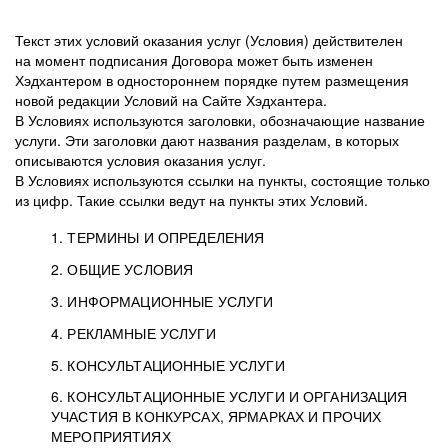
Текст этих условий оказания услуг (Условия) действителен
на момент подписания Договора может быть изменен
Хэдхантером в одностороннем порядке путем размещения
новой редакции Условий на Сайте Хэдхантера.
В Условиях используются заголовки, обозначающие название
услуги. Эти заголовки дают названия разделам, в которых
описываются условия оказания услуг.
В Условиях используются ссылки на пункты, состоящие только
из цифр. Такие ссылки ведут на пункты этих Условий.
1. ТЕРМИНЫ И ОПРЕДЕЛЕНИЯ
2. ОБЩИЕ УСЛОВИЯ
3. ИНФОРМАЦИОННЫЕ УСЛУГИ
1.1. Хэдхантер, или
Хэдхантер, ООО
4. РЕКЛАМНЫЕ УСЛУГИ
HeadHunter, или
«Хэдхантер», ИНН
2.1. Типы и статусы регистрации
5. КОНСУЛЬТАЦИОННЫЕ УСЛУГИ
Исполнитель
7718620740, адрес:
Типы регистрации
3.1. Предоставление доступа к базе данных
2.2. Активация услуг
6. КОНСУЛЬТАЦИОННЫЕ УСЛУГИ И ОРГАНИЗАЦИЯ
125047, г. Москва,
резюме с предложениями Соискателей
Описание и активация
УЧАСТИЯ В КОНКУРСАХ, ЯРМАРКАХ И ПРОЧИХ
2.1.1. Заказчику может быть присвоен один
4.0. Общие условия оказания рекламных услуг
внутригородская
о трудоустройстве с возможностью просмотра
МЕРОПРИЯТИЯХ
из Типов регистраций.
территория
4.0.1. Хэдхантер оказывает Заказчику услугу