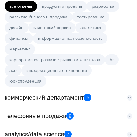
все отделы
продукты и проекты
разработка
развитие бизнеса и продажи
тестирование
дизайн
клиентский сервис
аналитика
финансы
информационная безопасность
маркетинг
корпоративное развитие рынков и капиталов
hr
axo
информационные технологии
юриспруденция
коммерческий департамент
9
Key Account Manager (EdTech)
телефонные продажи
8
HeadHunter::Коммерческий департамент
4 авг. 2026
Менеджер по продажам в сегменте малого и среднего
analytics/data science
150000 ₽
7