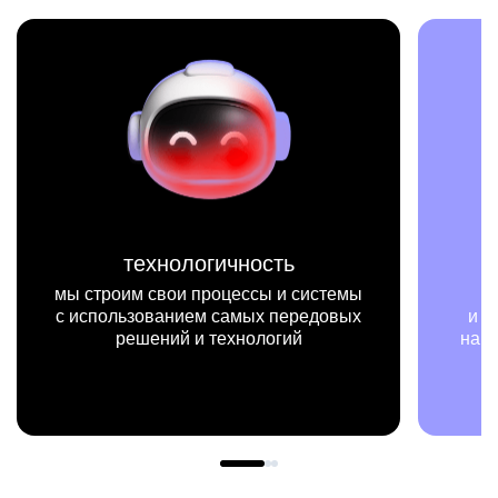
технологичность
ы строим свои процессы и системы
мы на 
 использованием самых передовых
и примерах
решений и технологий
нашей рабо