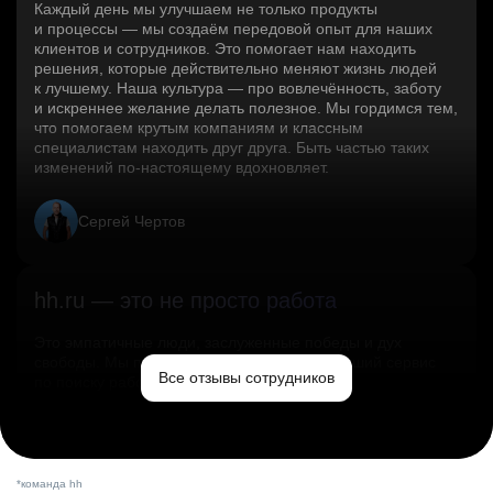
Каждый день мы улучшаем не только продукты
и процессы — мы создаём передовой опыт для наших
клиентов и сотрудников. Это помогает нам находить
решения, которые действительно меняют жизнь людей
к лучшему. Наша культура — про вовлечённость, заботу
и искреннее желание делать полезное. Мы гордимся тем,
что помогаем крутым компаниям и классным
специалистам находить друг друга. Быть частью таких
изменений по‑настоящему вдохновляет.
Сергей Чертов
hh.ru — это не просто работа
Это эмпатичные люди, заслуженные победы и дух
свободы. Мы помогаем миру и создаём лучший сервис
Все отзывы сотрудников
по поиску работы в стране.
Ольга Емельянова
*команда hh