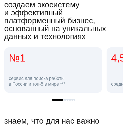
создаем экосистему
и эффективный
платформенный бизнес,
основанный на уникальных
данных и технологиях
1
4,5
с для поиска работы
ии и топ-5 в мире ***
средняя оценка hh
знаем, что для нас важно