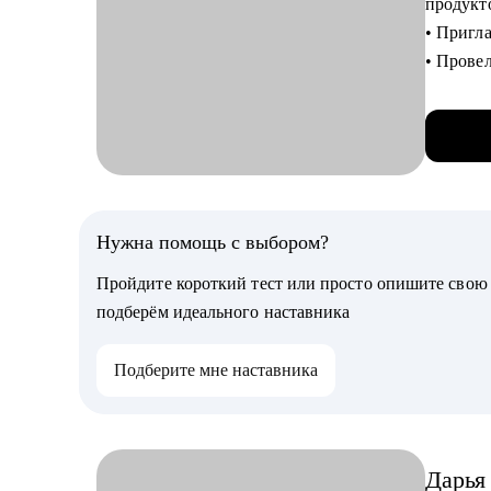
продукт
• Честны
• Пригл
• Френдл
• Прове
всё :)
• Провел
• Отсмо
С чем п
• Помог
• Расска
• Провед
С чем п
нужные 
• Ты хо
Нужна помощь с выбором?
• Прове
быстрог
• Соста
Пройдите короткий тест или просто опишите сво
• Ты хоч
• Дам об
подберём идеального наставника
роль.
предлаг
• Ты хо
• Помог
Подберите мне наставника
компани
твоего р
• Ты выг
ПО)
• Хочешь
• Помогу
Дарья
создани
Кому см