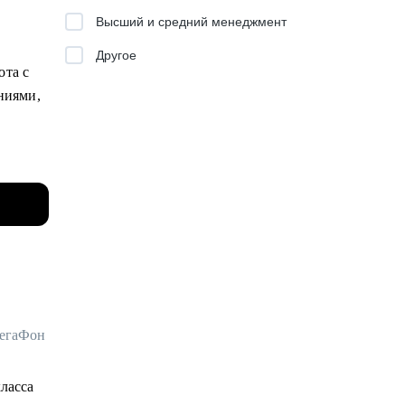
Высший и средний менеджмент
Другое
ота с
 лидеру
ниями,
щем
у
junior
ом
.
ций.
еков с
МегаФон
а
класса