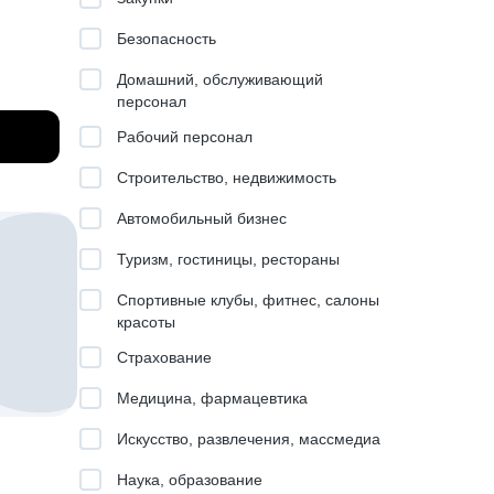
алел :)
Безопасность
о вот
Домашний, обслуживающий
персонал
Рабочий персонал
Строительство, недвижимость
оиска и
Автомобильный бизнес
ю для
ллы)
Туризм, гостиницы, рестораны
нить
Спортивные клубы, фитнес, салоны
красоты
й
Страхование
 для
ладное
Медицина, фармацевтика
Искусство, развлечения, массмедиа
,
Наука, образование