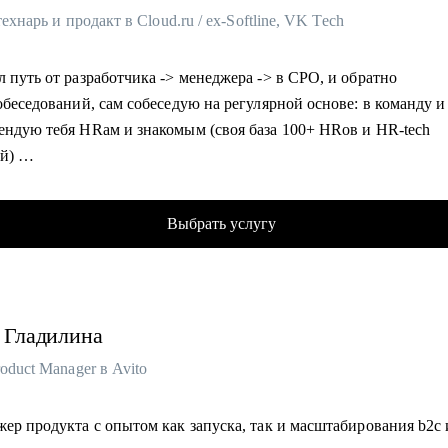
 технарь и продакт в Cloud.ru / ex-Softline, VK Tech
 путь от разработчика -> менеджера -> в CPO, и обратно
обеседований, сам собеседую на регулярной основе: в команду и
ендую тебя HRам и знакомым (своя база 100+ HRов и HR-tech
ий)
облачном провайдере, в облаках 8+ лет
ческий менеджер, 7+ лет, бывший разработчик
Выбрать услугу
кт-менеджмент, 8+ опыта
р и ментор стартапов ФРИИ, 4+ года
аватель geekbrains, 3 курса
вник продакт-менеджеров, 5+ лет
Гладилина
ю в программном комитете 5 конференций, 10+ выступлений в 
ьзую ИИ в работе (15+ нейросеток)
roduct Manager в Avito
100+ консультаций за 2,5+ года для B2C, B2B и B2G заказчиков.
ор в венчурном фонде, состою в 2х акселераторах, команда из 4
ер продукта с опытом как запуска, так и масштабирования b2c 
ров, помогаю стартапам найти инвестиции, а инвесторам - стар