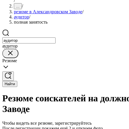
/
/
...
резюме в Александровском Заводе
/
аудитор
/
полная занятость
аудитор
Резюме
Найти
Резюме соискателей на должн
Заводе
Чтобы видеть все резюме, зарегистрируйтесь
После регистрации покажем ещё 2 и откроем фото