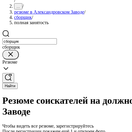
/
/
...
резюме в Александровском Заводе
/
сборщик
/
полная занятость
сборщик
Резюме
Найти
Резюме соискателей на должн
Заводе
Чтобы видеть все резюме, зарегистрируйтесь
После регистрации покажем ещё 1 и откроем фото