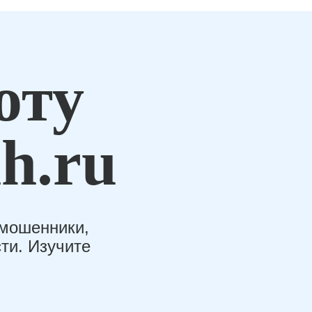
оту
h.ru
-мошенники,
ти. Изучите