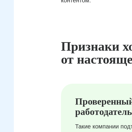
контентом.
Признаки х
от настояще
Проверенны
работодатель
Такие компании под