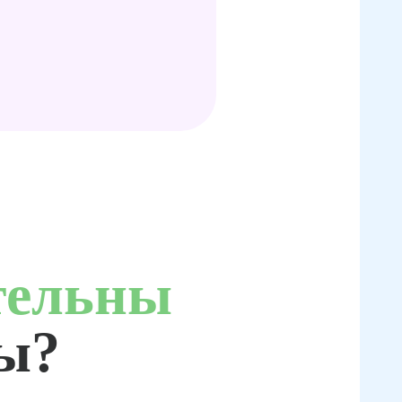
тельны
ты?