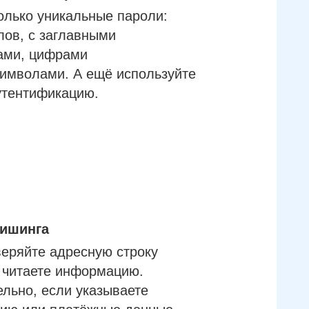
олько уникальные пароли:
лов, с заглавными
ами, цифрами
имволами. А ещё используйте
утентификацию.
фишинга
еряйте адресную строку
м читаете информацию.
льно, если указываете