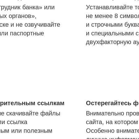
трудник банка» или
Устанавливайте т
ых органов»,
не менее 8 симво
ске и не озвучивайте
и строчными букв
или паспортные
и специальными с
двухфакторную а
озрительным ссылкам
Остерегайтесь 
не скачивайте файлы
Внимательно пров
ли ссылка
сайта, на которо
ным или полезным
Особенно внимате