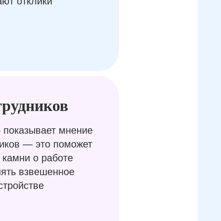
ают отклики
трудников
 показывает мнение
иков — это поможет
 камни о работе
нять взвешенное
стройстве