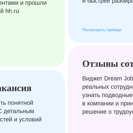
и быстрее разбир
ентами и прошли
й hh.ru
Посмотреть пример
Отзывы со
Виджет Dream Job
акансия
реальных сотрудн
узнать подводные
ть понятной
в компании и при
С детальным
решение о трудоу
стей и условий