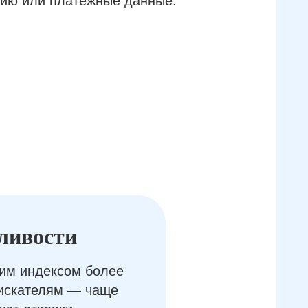
ию или платёжные данные.
ливости
им индексом более
оискателям — чаще