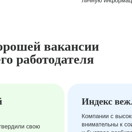
личную информац
орошей вакансии
го работодателя
й
Индекс веж
Компании с высок
внимательны к с
твердили свою