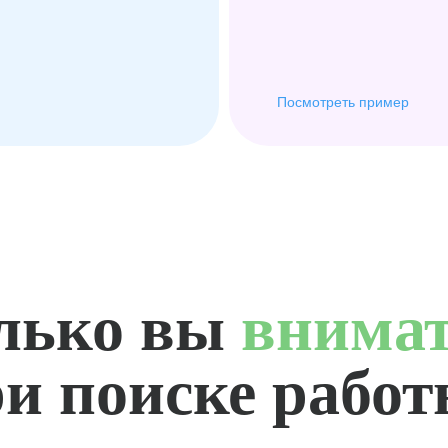
Посмотреть пример
лько вы
внима
и поиске рабо