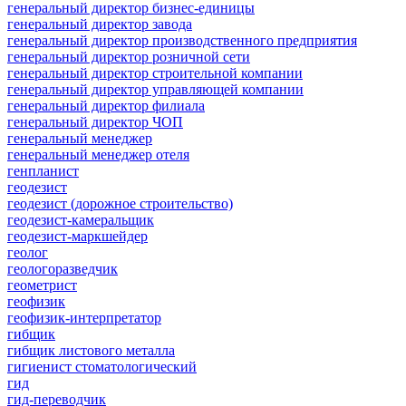
генеральный директор бизнес-единицы
генеральный директор завода
генеральный директор производственного предприятия
генеральный директор розничной сети
генеральный директор строительной компании
генеральный директор управляющей компании
генеральный директор филиала
генеральный директор ЧОП
генеральный менеджер
генеральный менеджер отеля
генпланист
геодезист
геодезист (дорожное строительство)
геодезист-камеральщик
геодезист-маркшейдер
геолог
геологоразведчик
геометрист
геофизик
геофизик-интерпретатор
гибщик
гибщик листового металла
гигиенист стоматологический
гид
гид-переводчик