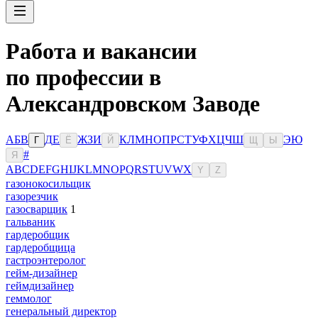
Работа и вакансии
по профессии в
Александровском Заводе
А
Б
В
Д
Е
Ж
З
И
К
Л
М
Н
О
П
Р
С
Т
У
Ф
Х
Ц
Ч
Ш
Э
Ю
Г
Ё
Й
Щ
Ы
#
Я
A
B
C
D
E
F
G
H
I
J
K
L
M
N
O
P
Q
R
S
T
U
V
W
X
Y
Z
газонокосильщик
газорезчик
газосварщик
1
гальваник
гардеробщик
гардеробщица
гастроэнтеролог
гейм-дизайнер
геймдизайнер
геммолог
генеральный директор