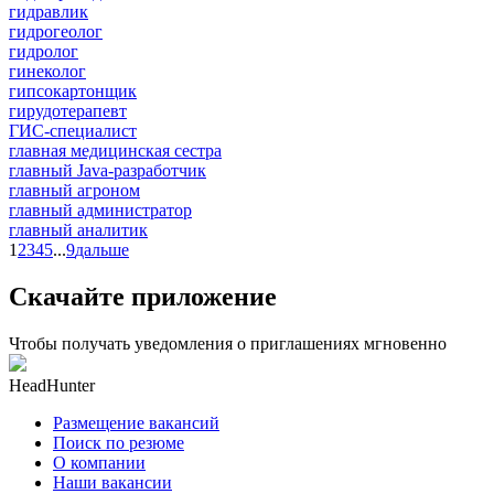
гидравлик
гидрогеолог
гидролог
гинеколог
гипсокартонщик
гирудотерапевт
ГИС-специалист
главная медицинская сестра
главный Java-разработчик
главный агроном
главный администратор
главный аналитик
1
2
3
4
5
...
9
дальше
Скачайте приложение
Чтобы получать уведомления о приглашениях мгновенно
HeadHunter
Размещение вакансий
Поиск по резюме
О компании
Наши вакансии