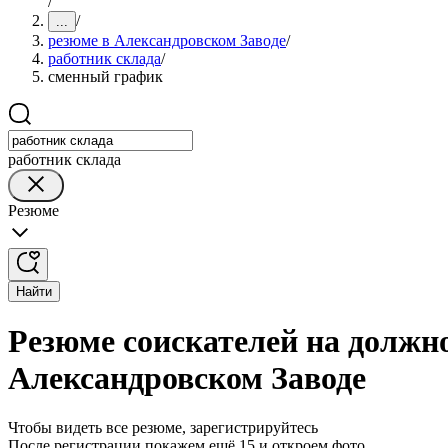
/
/
...
резюме в Александровском Заводе
/
работник склада
/
сменный график
работник склада
Резюме
Найти
Резюме соискателей на должн
Александровском Заводе
Чтобы видеть все резюме, зарегистрируйтесь
После регистрации покажем ещё 15 и откроем фото