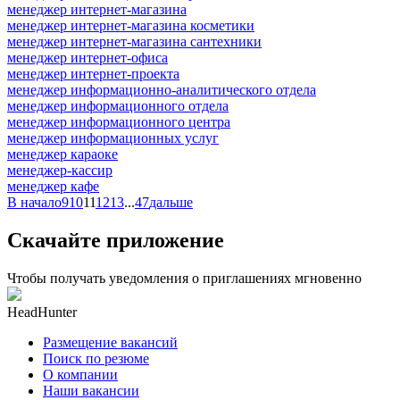
менеджер интернет-магазина
менеджер интернет-магазина косметики
менеджер интернет-магазина сантехники
менеджер интернет-офиса
менеджер интернет-проекта
менеджер информационно-аналитического отдела
менеджер информационного отдела
менеджер информационного центра
менеджер информационных услуг
менеджер караоке
менеджер-кассир
менеджер кафе
В начало
9
10
11
12
13
...
47
дальше
Скачайте приложение
Чтобы получать уведомления о приглашениях мгновенно
HeadHunter
Размещение вакансий
Поиск по резюме
О компании
Наши вакансии