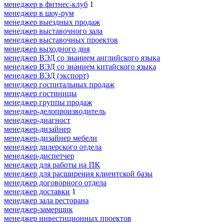
менеджер в фитнес-клуб
1
менеджер в шоу-рум
менеджер выездных продаж
менеджер выставочного зала
менеджер выставочных проектов
менеджер выходного дня
менеджер ВЭД со знанием английского языка
менеджер ВЭД со знанием китайского языка
менеджер ВЭД (экспорт)
менеджер госпитальных продаж
менеджер гостиницы
менеджер группы продаж
менеджер-делопроизводитель
менеджер-диагност
менеджер-дизайнер
менеджер-дизайнер мебели
менеджер дилерского отдела
менеджер-диспетчер
менеджер для работы на ПК
менеджер для расширения клиентской базы
менеджер договорного отдела
менеджер доставки
1
менеджер зала ресторана
менеджер-замерщик
менеджер инвестиционных проектов