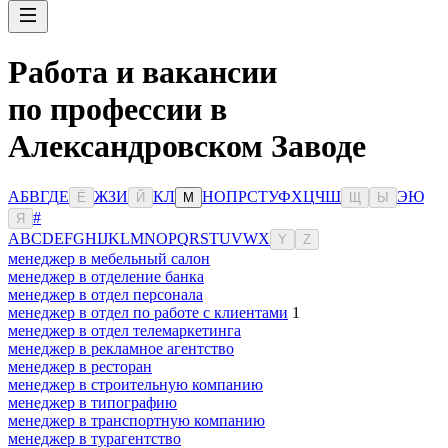
Работа и вакансии
по профессии в
Александровском Заводе
А
Б
В
Г
Д
Е
Ж
З
И
К
Л
Н
О
П
Р
С
Т
У
Ф
Х
Ц
Ч
Ш
Э
Ю
Ё
Й
М
Щ
Ы
#
Я
A
B
C
D
E
F
G
H
I
J
K
L
M
N
O
P
Q
R
S
T
U
V
W
X
Y
Z
менеджер в мебельный салон
менеджер в отделение банка
менеджер в отдел персонала
менеджер в отдел по работе с клиентами
1
менеджер в отдел телемаркетинга
менеджер в рекламное агентство
менеджер в ресторан
менеджер в строительную компанию
менеджер в типографию
менеджер в транспортную компанию
менеджер в турагентство