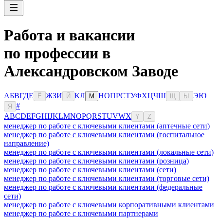
Работа и вакансии
по профессии в
Александровском Заводе
А
Б
В
Г
Д
Е
Ж
З
И
К
Л
Н
О
П
Р
С
Т
У
Ф
Х
Ц
Ч
Ш
Э
Ю
Ё
Й
М
Щ
Ы
#
Я
A
B
C
D
E
F
G
H
I
J
K
L
M
N
O
P
Q
R
S
T
U
V
W
X
Y
Z
менеджер по работе с ключевыми клиентами (аптечные сети)
менеджер по работе с ключевыми клиентами (госпитальное
направление)
менеджер по работе с ключевыми клиентами (локальные сети)
менеджер по работе с ключевыми клиентами (розница)
менеджер по работе с ключевыми клиентами (сети)
менеджер по работе с ключевыми клиентами (торговые сети)
менеджер по работе с ключевыми клиентами (федеральные
сети)
менеджер по работе с ключевыми корпоративными клиентами
менеджер по работе с ключевыми партнерами