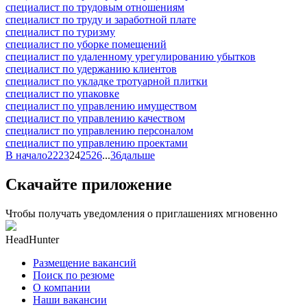
специалист по трудовым отношениям
специалист по труду и заработной плате
специалист по туризму
специалист по уборке помещений
специалист по удаленному урегулированию убытков
специалист по удержанию клиентов
специалист по укладке тротуарной плитки
специалист по упаковке
специалист по управлению имуществом
специалист по управлению качеством
специалист по управлению персоналом
специалист по управлению проектами
В начало
22
23
24
25
26
...
36
дальше
Скачайте приложение
Чтобы получать уведомления о приглашениях мгновенно
HeadHunter
Размещение вакансий
Поиск по резюме
О компании
Наши вакансии