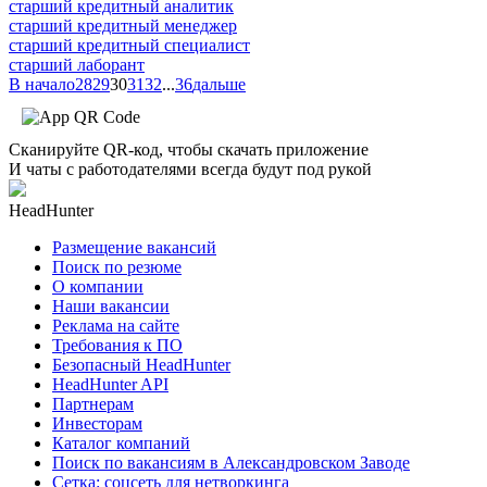
старший кредитный аналитик
старший кредитный менеджер
старший кредитный специалист
старший лаборант
В начало
28
29
30
31
32
...
36
дальше
Сканируйте QR-код, чтобы скачать приложение
И чаты с работодателями всегда будут под рукой
HeadHunter
Размещение вакансий
Поиск по резюме
О компании
Наши вакансии
Реклама на сайте
Требования к ПО
Безопасный HeadHunter
HeadHunter API
Партнерам
Инвесторам
Каталог компаний
Поиск по вакансиям в Александровском Заводе
Сетка: соцсеть для нетворкинга