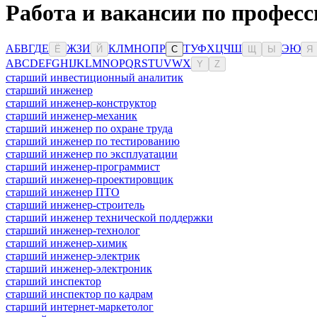
Работа и вакансии по професс
А
Б
В
Г
Д
Е
Ж
З
И
К
Л
М
Н
О
П
Р
Т
У
Ф
Х
Ц
Ч
Ш
Э
Ю
Ё
Й
С
Щ
Ы
Я
A
B
C
D
E
F
G
H
I
J
K
L
M
N
O
P
Q
R
S
T
U
V
W
X
Y
Z
старший инвестиционный аналитик
старший инженер
старший инженер-конструктор
старший инженер-механик
старший инженер по охране труда
старший инженер по тестированию
старший инженер по эксплуатации
старший инженер-программист
старший инженер-проектировщик
старший инженер ПТО
старший инженер-строитель
старший инженер технической поддержки
старший инженер-технолог
старший инженер-химик
старший инженер-электрик
старший инженер-электроник
старший инспектор
старший инспектор по кадрам
старший интернет-маркетолог