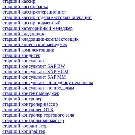
старший кассир
старший кассир банка
старший кассир-операционист
старший кассир отдела кассовых операций
старший кассир подменный
старший категорийный менеджер
старший кладовщик
старший кладовщик-комплектовщик
старший клиентский менеджер
старший комплектовщик
старший кондитер
старший консультант
старший консультант SAP BW
старший консультант SAP HCM
старший консультант SAP MM
старший консультант по подбору персонала
старший консультант по продажам
старший контент-менеджер
старший контролер
старший контролер-кассир
старший контролер ОТК
старший контролер торгового зала
старший контрольный мастер
старший координатор
старший копирайтер