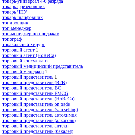
токарь-универсал 4-6 разряда
токарь-фрезеровщик
токарь ЧПУ
токарь-шлифовщик
тонировщик
топ-менеджер
топ-менеджер по продажам
топограф
торакальный хирург
торговый агент
1
торговый агент (HoReCa)
торговый консультант
торговый медицинский представитель
торговый менеджер
1
торговый представитель
1
торговый представитель (B2B)
торговый представитель BC
торговый представитель FMCG
торговый представитель (HoReCa)
торговый представитель on trade
торговый представитель (van selling)
торговый представитель автохимия
торговый представитель (алкоголь)
торговый представитель аптеки
торговый представитель (бакалея)