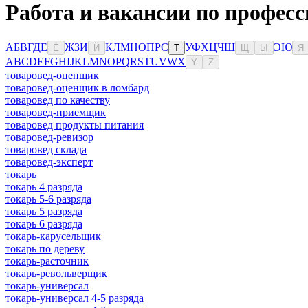
Работа и вакансии по професс
А
Б
В
Г
Д
Е
Ж
З
И
К
Л
М
Н
О
П
Р
С
У
Ф
Х
Ц
Ч
Ш
Э
Ю
Ё
Й
Т
Щ
Ы
Я
A
B
C
D
E
F
G
H
I
J
K
L
M
N
O
P
Q
R
S
T
U
V
W
X
Y
Z
товаровед-оценщик
товаровед-оценщик в ломбард
товаровед по качеству
товаровед-приемщик
товаровед продукты питания
товаровед-ревизор
товаровед склада
товаровед-эксперт
токарь
токарь 4 разряда
токарь 5-6 разряда
токарь 5 разряда
токарь 6 разряда
токарь-карусельщик
токарь по дереву
токарь-расточник
токарь-револьверщик
токарь-универсал
токарь-универсал 4-5 разряда