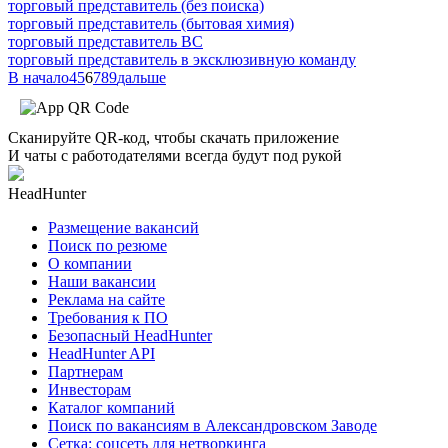
торговый представитель (без поиска)
торговый представитель (бытовая химия)
торговый представитель ВС
торговый представитель в эксклюзивную команду
В начало
4
5
6
7
8
9
дальше
Сканируйте QR-код, чтобы скачать приложение
И чаты с работодателями всегда будут под рукой
HeadHunter
Размещение вакансий
Поиск по резюме
О компании
Наши вакансии
Реклама на сайте
Требования к ПО
Безопасный HeadHunter
HeadHunter API
Партнерам
Инвесторам
Каталог компаний
Поиск по вакансиям в Александровском Заводе
Сетка: соцсеть для нетворкинга